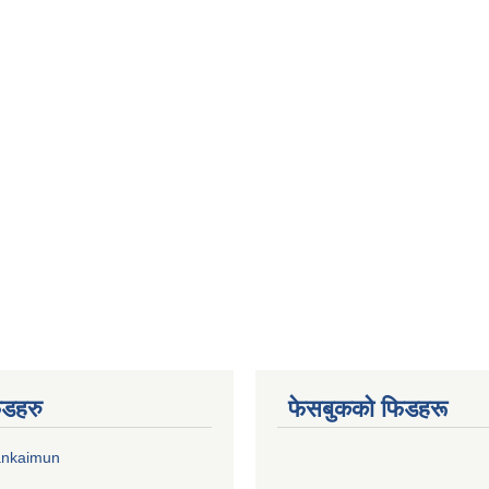
िडहरु
फेसबुकको फिडहरू
ankaimun