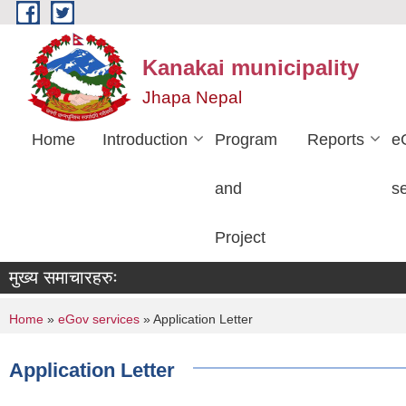
Skip to main content
Kanakai municipality
Jhapa Nepal
Home
Introduction
Program
Reports
e
and
s
Project
मुख्य समाचारहरुः
You are here
Home
»
eGov services
» Application Letter
Application Letter