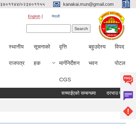
३४०११४४/०२३४०११५५
kanakai.mun@gmail.com
English
नेपाली
Search form
Search
स्थानीय
सूचनाको
वृत्ति
बहुउदेस्य
विपद
राजपत्र
हक
मार्गनिर्देशन
भवन
पोटल
CGS
सच्याईएको सम्बन्धमा
दरभाउ पत्र पेश गर्ने स