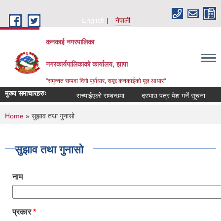
Skip to main content
English
नेपाली
कनकाई नगरपालिका
नगरकार्यपालिकाको कार्यालय, झापा
"समुन्नत सम्पदा दिगो पूर्वाधार, समृद्द कनकाईको मूल आधार"
मुख्य समाचारहरुः
सच्याईएको सम्बन्धमा
दरभाउ पत्र पेश गर्ने सूचना
अनु
You are here
Home
» सुझाव तथा गुनासो
सुझाव तथा गुनासो
नाम
प्रकार
*