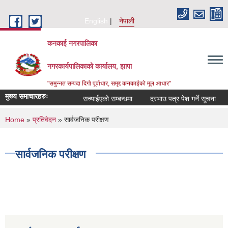
Skip to main content
English
नेपाली
कनकाई नगरपालिका
नगरकार्यपालिकाको कार्यालय, झापा
"समुन्नत सम्पदा दिगो पूर्वाधार, समृद्द कनकाईको मूल आधार"
मुख्य समाचारहरुः
सच्याईएको सम्बन्धमा
दरभाउ पत्र पेश गर्ने सूचना
अ
You are here
Home
»
प्रतिवेदन
» सार्वजनिक परीक्षण
सार्वजनिक परीक्षण