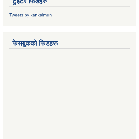
टुईटर फिडहरु
Tweets by kankaimun
फेसबुकको फिडहरू