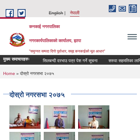
Skip to main content
English
नेपाली
कनकाई नगरपालिका
नगरकार्यपालिकाको कार्यालय, झापा
"समुन्नत सम्पदा दिगो पूर्वाधार, समृद्द कनकाईको मूल आधार"
मुख्य समाचारहरुः
सिलबन्दी दरभाउ पत्र पेश गर्ने सूचना
सरुवा सहमतिका लागि नि
You are here
Home
» दोस्रो नगरसभा २०७५
दोस्रो नगरसभा २०७५