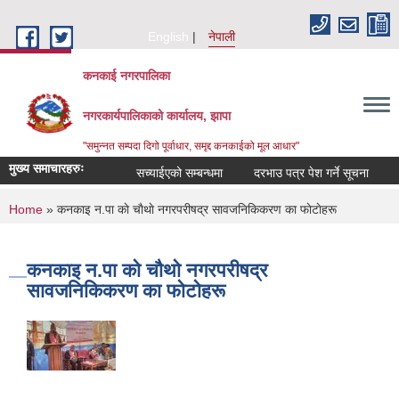
Skip to main content
English
नेपाली
कनकाई नगरपालिका
नगरकार्यपालिकाको कार्यालय, झापा
"समुन्नत सम्पदा दिगो पूर्वाधार, समृद्द कनकाईको मूल आधार"
मुख्य समाचारहरुः
सच्याईएको सम्बन्धमा
दरभाउ पत्र पेश गर्ने सूचना
अन
You are here
Home
» कनकाइ न.पा काे चाैथाे नगरपरीषद्र सावजनिकिकरण का फाेटाेहरू
कनकाइ न.पा काे चाैथाे नगरपरीषद्र
सावजनिकिकरण का फाेटाेहरू