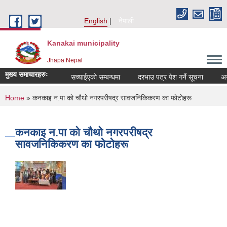
Skip to main content
English
नेपाली
Kanakai municipality
Jhapa Nepal
मुख्य समाचारहरुः
सच्याईएको सम्बन्धमा
दरभाउ पत्र पेश गर्ने सूचना
अनुदान
You are here
Home
» कनकाइ न.पा काे चाैथाे नगरपरीषद्र सावजनिकिकरण का फाेटाेहरू
कनकाइ न.पा काे चाैथाे नगरपरीषद्र
सावजनिकिकरण का फाेटाेहरू