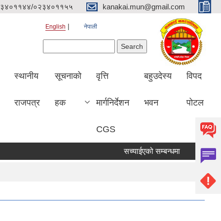
३४०११४४/०२३४०११५५
kanakai.mun@gmail.com
English
नेपाली
Search form
Search
स्थानीय
सूचनाको
वृत्ति
बहुउदेस्य
विपद
राजपत्र
हक
मार्गनिर्देशन
भवन
पोटल
CGS
सच्याईएको सम्बन्धमा
दरभाउ पत्र पेश