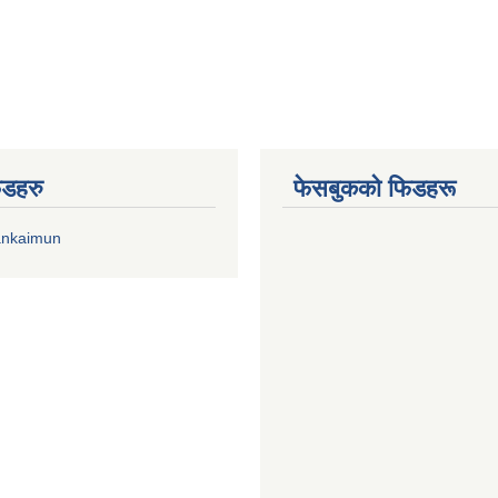
िडहरु
फेसबुकको फिडहरू
ankaimun