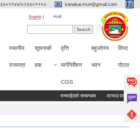
३४०११४४/०२३४०११५५
kanakai.mun@gmail.com
English
नेपाली
Search form
Search
स्थानीय
सूचनाको
वृत्ति
बहुउदेस्य
विपद
राजपत्र
हक
मार्गनिर्देशन
भवन
पोटल
CGS
सच्याईएको सम्बन्धमा
दरभाउ पत्र पेश गर्ने सू