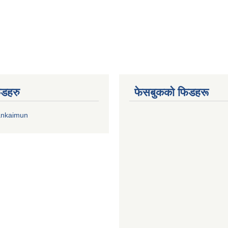
िडहरु
फेसबुकको फिडहरू
ankaimun