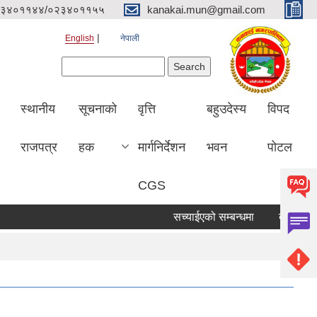
३४०११४४/०२३४०११५५
kanakai.mun@gmail.com
English
नेपाली
Search form
Search
स्थानीय
सूचनाको
वृत्ति
बहुउदेस्य
विपद
राजपत्र
हक
मार्गनिर्देशन
भवन
पोटल
CGS
सच्याईएको सम्बन्धमा
दरभाउ पत्र पेश