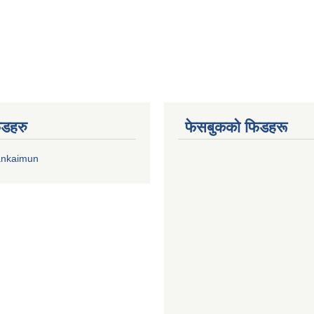
िडहरु
फेसबुकको फिडहरू
ankaimun