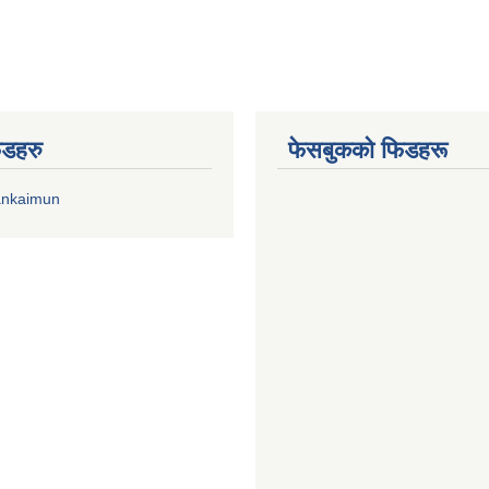
िडहरु
फेसबुकको फिडहरू
ankaimun