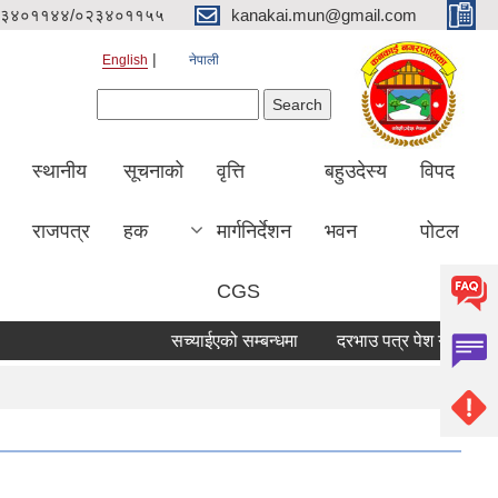
३४०११४४/०२३४०११५५
kanakai.mun@gmail.com
English
नेपाली
Search form
Search
स्थानीय
सूचनाको
वृत्ति
बहुउदेस्य
विपद
राजपत्र
हक
मार्गनिर्देशन
भवन
पोटल
CGS
सच्याईएको सम्बन्धमा
दरभाउ पत्र पेश गर्ने सूचना