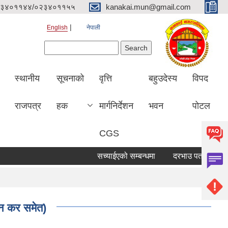
३४०११४४/०२३४०११५५
kanakai.mun@gmail.com
English
नेपाली
Search form
Search
स्थानीय
सूचनाको
वृत्ति
बहुउदेस्य
विपद
राजपत्र
हक
मार्गनिर्देशन
भवन
पोटल
CGS
सच्याईएको सम्बन्धमा
दरभाउ पत्र पेश गर्ने सू
ापन कर समेत)