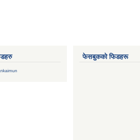
िडहरु
फेसबुकको फिडहरू
ankaimun