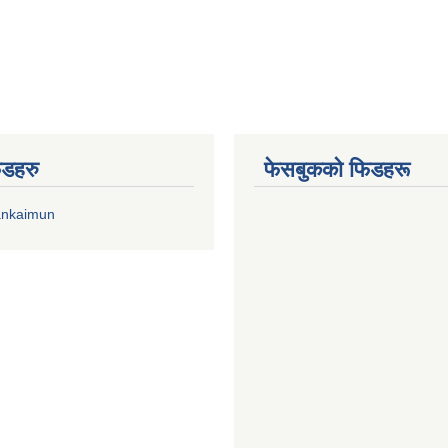
िडहरु
फेसबुकको फिडहरू
ankaimun