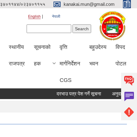
३४०११४४/०२३४०११५५
kanakai.mun@gmail.com
English
नेपाली
Search form
Search
स्थानीय
सूचनाको
वृत्ति
बहुउदेस्य
विपद
राजपत्र
हक
मार्गनिर्देशन
भवन
पोटल
CGS
दरभाउ पत्र पेश गर्ने सूचना
अनुदानको मल विक्रि