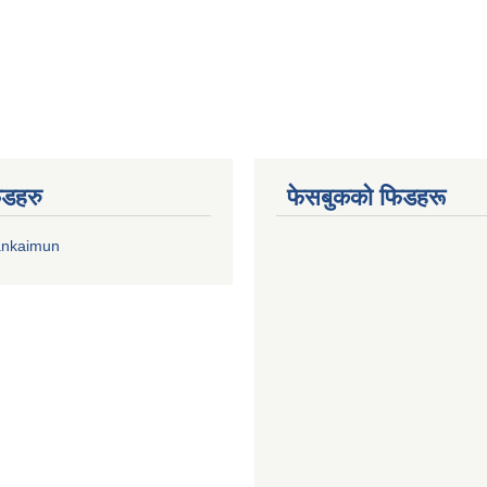
िडहरु
फेसबुकको फिडहरू
ankaimun