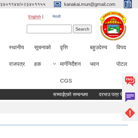
३४०११४४/०२३४०११५५
kanakai.mun@gmail.com
English
नेपाली
Search form
Search
स्थानीय
सूचनाको
वृत्ति
बहुउदेस्य
विपद
राजपत्र
हक
मार्गनिर्देशन
भवन
पोटल
CGS
सच्याईएको सम्बन्धमा
दरभाउ पत्र पेश गर्ने सूचना