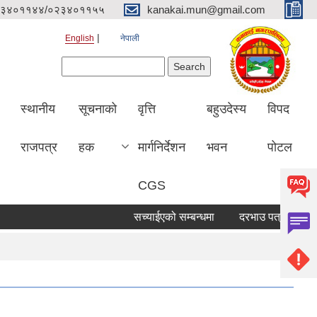
३४०११४४/०२३४०११५५
kanakai.mun@gmail.com
English
नेपाली
Search form
Search
स्थानीय
सूचनाको
वृत्ति
बहुउदेस्य
विपद
राजपत्र
हक
मार्गनिर्देशन
भवन
पोटल
CGS
सच्याईएको सम्बन्धमा
दरभाउ पत्र पेश गर्ने सूचन