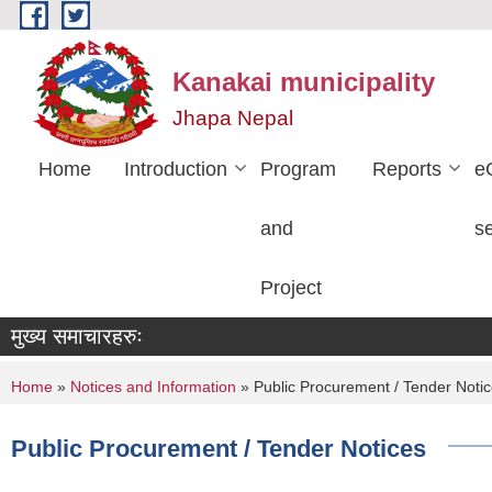
Skip to main content
Kanakai municipality
Jhapa Nepal
Home
Introduction
Program
Reports
e
and
s
Project
मुख्य समाचारहरुः
You are here
Home
»
Notices and Information
» Public Procurement / Tender Noti
Public Procurement / Tender Notices