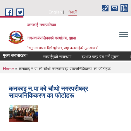
Skip to main content
English
नेपाली
कनकाई नगरपालिका
नगरकार्यपालिकाको कार्यालय, झापा
"समुन्नत सम्पदा दिगो पूर्वाधार, समृद्द कनकाईको मूल आधार"
मुख्य समाचारहरुः
सच्याईएको सम्बन्धमा
दरभाउ पत्र पेश गर्ने सूचना
अनुद
You are here
Home
» कनकाइ न.पा काे चाैथाे नगरपरीषद्र सावजनिकिकरण का फाेटाेहरू
कनकाइ न.पा काे चाैथाे नगरपरीषद्र
सावजनिकिकरण का फाेटाेहरू