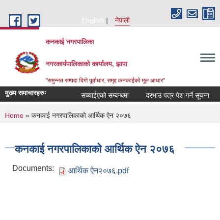
Skip to main content
English
नेपाली
कनकाई नगरपालिका
नगरकार्यपालिकाको कार्यालय, झापा
"समुन्नत सम्पदा दिगो पूर्वाधार, समृद्द कनकाईको मूल आधार"
मुख्य समाचारहरुः
सच्याईएको सम्बन्धमा
दरभाउ पत्र पेश गर्ने सूचना
अ
You are here
Home
» कनकाई नगरपालिकाको आर्थिक ऐन २०७६
कनकाई नगरपालिकाको आर्थिक ऐन २०७६
Documents:
आर्थिक ऐन२०७६.pdf