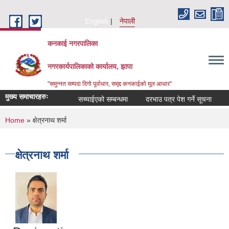
Skip to main content
English
नेपाली
कनकाई नगरपालिका
नगरकार्यपालिकाको कार्यालय, झापा
"समुन्नत सम्पदा दिगो पूर्वाधार, समृद्द कनकाईको मूल आधार"
मुख्य समाचारहरुः
सच्याईएको सम्बन्धमा
दरभाउ पत्र पेश गर्ने सूचना
अनु
You are here
Home
» क्षेत्रनाथ शर्मा
क्षेत्रनाथ शर्मा