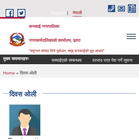
Skip to main content
English
नेपाली
कनकाई नगरपालिका
नगरकार्यपालिकाको कार्यालय, झापा
"समुन्नत सम्पदा दिगो पूर्वाधार, समृद्द कनकाईको मूल आधार"
मुख्य समाचारहरुः
सच्याईएको सम्बन्धमा
दरभाउ पत्र पेश गर्ने सूचना
अ
You are here
Home
» दिवस ओली
दिवस ओली