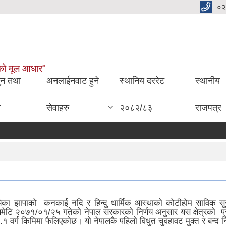
०२
ाईको मूल आधार"
ुन तथा
अनलाईनवाट हुने
स्थानिय दररेट
स्थानीय
ा
सेवाहरु
२०८२/८३
राजपत्र
मध्येका झापाको कनकाई नदि र हिन्दु धार्मिक आस्थाको कोटीहोम साविक 
लाई समेटि २०७१/०१/२५ गतेको नेपाल सरकारको निर्णय अनुसार यस क्षेत्रको
र्ग किमिमा फैलिएकोछ। यो नेपालकै पहिलो विधुत चुवहावट मुक्त र बन्द 