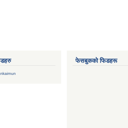
िडहरु
फेसबुकको फिडहरू
ankaimun