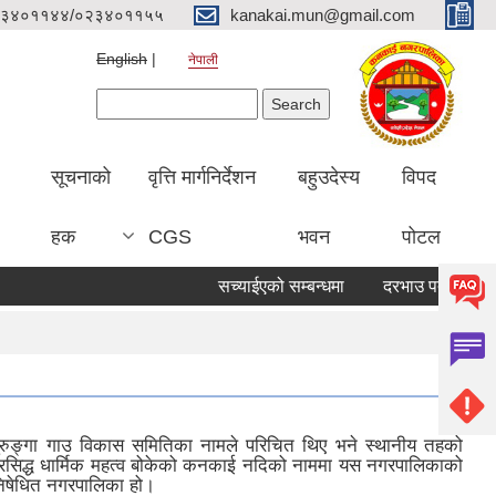
३४०११४४/०२३४०११५५
kanakai.mun@gmail.com
English
नेपाली
Search form
Search
सूचनाको
वृत्ति मार्गनिर्देशन
बहुउदेस्य
विपद
हक
CGS
भवन
पोटल
सच्याईएको सम्बन्धमा
दरभाउ पत्र पेश गर्ने सू
सुरुङ्गा गाउ विकास समितिका नामले परिचित थिए भने स्थानीय तहको
 प्रसिद्ध धार्मिक महत्व बोकेको कनकाई नदिको नाममा यस नगरपालिकाको
निषेधित नगरपालिका हो।