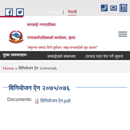
Skip to main content
English
नेपाली
कनकाई नगरपालिका
नगरकार्यपालिकाको कार्यालय, झापा
"समुन्नत सम्पदा दिगो पूर्वाधार, समृद्द कनकाईको मूल आधार"
मुख्य समाचारहरुः
सच्याईएको सम्बन्धमा
दरभाउ पत्र पेश गर्ने सूचना
अ
You are here
Home
» विनियोजन ऐन २०७५/०७६
विनियोजन ऐन २०७५/०७६
Documents:
विनियोजन ऐन.pdf