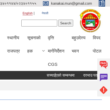
३४०११४४/०२३४०११५५
kanakai.mun@gmail.com
English
नेपाली
Search form
Search
स्थानीय
सूचनाको
वृत्ति
बहुउदेस्य
विपद
राजपत्र
हक
मार्गनिर्देशन
भवन
पोटल
CGS
सच्याईएको सम्बन्धमा
दरभाउ पत्र पेश गर्ने सूच