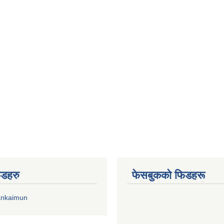
िडहरु
फेसबुकको फिडहरू
ankaimun