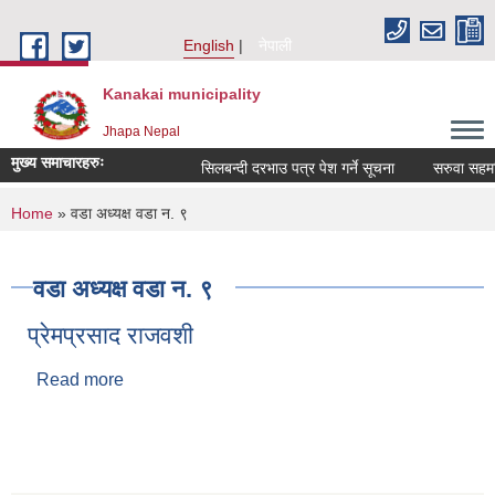
Skip to main content
English
नेपाली
Kanakai municipality
Jhapa Nepal
मुख्य समाचारहरुः
सिलबन्दी दरभाउ पत्र पेश गर्ने सूचना
सरुवा सहम
You are here
Home
» वडा अध्यक्ष वडा न. ९
वडा अध्यक्ष वडा न. ९
प्रेमप्रसाद राजवशी
Read more
about प्रेमप्रसाद राजवशी