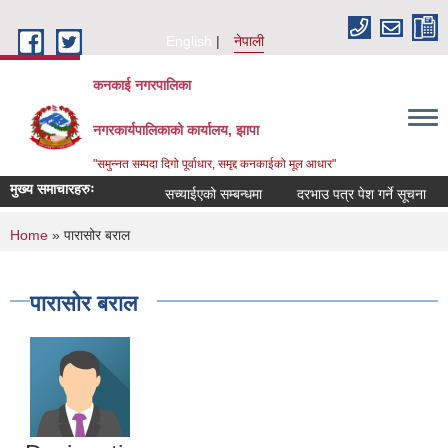
Skip to main content
English
नेपाली
कनकाई नगरपालिका
नगरकार्यपालिकाको कार्यालय, झापा
"समुन्नत सम्पदा दिगो पूर्वाधार, समृद्द कनकाईको मूल आधार"
मुख्य समाचारहरुः
सच्याईएको सम्बन्धमा
दरभाउ पत्र पेश गर्ने सूचना
अ
You are here
Home
» पारासोर बराल
पारासोर बराल