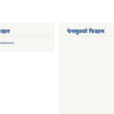
िडहरु
फेसबुकको फिडहरू
ankaimun