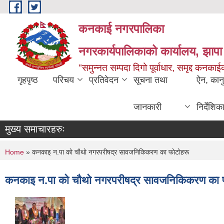
Skip to main content
कनकाई नगरपालिका
नगरकार्यपालिकाको कार्यालय, झापा
"समुन्नत सम्पदा दिगो पूर्वाधार, समृद्द कनक
गृहपृष्ठ
परिचय
प्रतिवेदन
सूचना तथा
ऐन, कान
जानकारी
निर्देशिक
मुख्य समाचारहरुः
You are here
Home
» कनकाइ न.पा काे चाैथाे नगरपरीषद्र सावजनिकिकरण का फाेटाेहरू
कनकाइ न.पा काे चाैथाे नगरपरीषद्र सावजनिकिकरण का फ