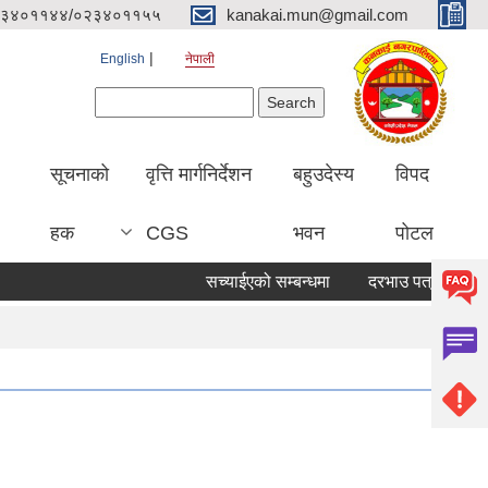
३४०११४४/०२३४०११५५
kanakai.mun@gmail.com
English
नेपाली
Search form
Search
सूचनाको
वृत्ति मार्गनिर्देशन
बहुउदेस्य
विपद
हक
CGS
भवन
पोटल
सच्याईएको सम्बन्धमा
दरभाउ पत्र पेश गर्ने सूच