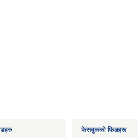
िडहरु
फेसबुकको फिडहरू