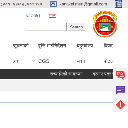
३४०११४४/०२३४०११५५
kanakai.mun@gmail.com
English
नेपाली
Search form
Search
सूचनाको
वृत्ति मार्गनिर्देशन
बहुउदेस्य
विपद
हक
CGS
भवन
पोटल
सच्याईएको सम्बन्धमा
दरभाउ पत्र पेश गर्ने सूचना