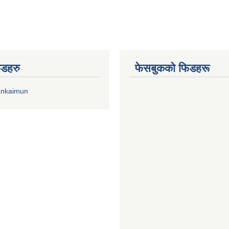
िडहरु
फेसबुकको फिडहरू
ankaimun