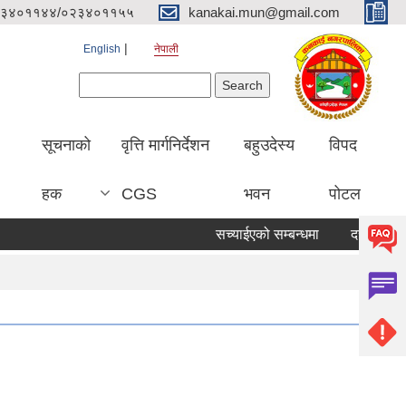
३४०११४४/०२३४०११५५
kanakai.mun@gmail.com
English
नेपाली
Search form
Search
सूचनाको
वृत्ति मार्गनिर्देशन
बहुउदेस्य
विपद
हक
CGS
भवन
पोटल
सच्याईएको सम्बन्धमा
दरभाउ पत्र पेश 